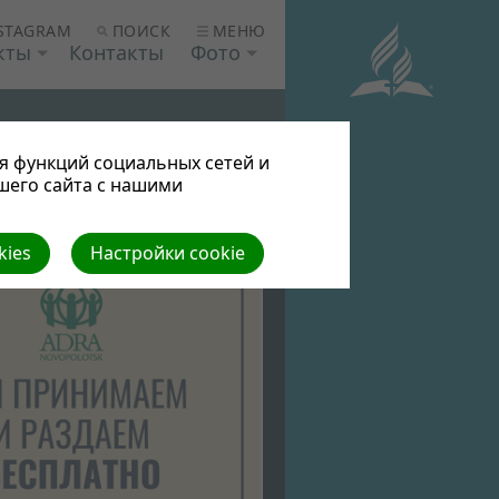
ПОИСК
МЕНЮ
STAGRAM
кты
Контакты
Фото
я функций социальных сетей и
шего сайта с нашими
kies
Настройки cookie