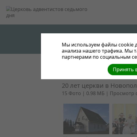
Мы используем файлы cookie д
анализа нашего трафика. Мы 
партнерами по социальным сет
Принять в
Вернуться к фотоальбомам
20 лет церкви в Новопо
15 Фото | 0.98 МБ |
Просмотр 