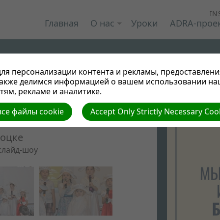
IN
Главная
О нас
Уроки
ADRA-прое
ля персонализации контента и рекламы, предоставлени
также делимся информацией о вашем использовании на
ям, рекламе и аналитике.
се файлы cookie
Accept Only Strictly Necessary Coo
лоцке
слайд-шоу