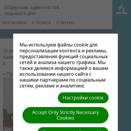
INSTAGRAM
ПОИСК
МЕНЮ
Мы используем файлы cookie для
персонализации контента и рекламы,
20 лет церкви в Новополоцке
| Автор: Виктор
предоставления функций социальных
Админ | Размер (МБ): 0.07 |
Скачать
| Просмотров:
сетей и анализа нашего трафика. Мы
0
также делимся информацией о вашем
« Предыдущий
Следующий »
использовании нашего сайта с
нашими партнерами по социальным
сетям, рекламе и аналитике.
Настройки cookie
Accept Only Strictly Necessary
Cookies