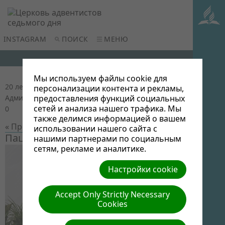
INSTAGRAM
ПОИСК
МЕНЮ
Мы используем файлы cookie для
20 лет церкви в Новополоцке
| Автор: Виктор
персонализации контента и рекламы,
предоставления функций социальных
Админ | Размер (МБ): 0.06 |
Скачать
| Просмотров:
сетей и анализа нашего трафика. Мы
0
также делимся информацией о вашем
« Предыдущий
Следующий »
использовании нашего сайта с
Пацукевич Гена в Новополоцке
нашими партнерами по социальным
сетям, рекламе и аналитике.
Настройки cookie
Accept Only Strictly Necessary
Cookies