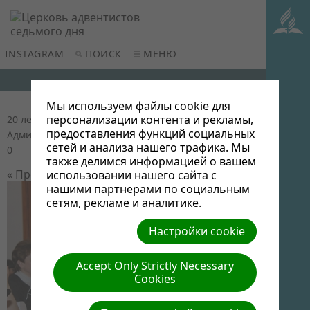
INSTAGRAM
ПОИСК
МЕНЮ
Мы используем файлы cookie для
персонализации контента и рекламы,
20 лет церкви в Новополоцке
| Автор: Виктор
предоставления функций социальных
Админ | Размер (МБ): 0.07 |
Скачать
| Просмотров:
сетей и анализа нашего трафика. Мы
0
также делимся информацией о вашем
« Предыдущий
Следующий »
использовании нашего сайта с
нашими партнерами по социальным
сетям, рекламе и аналитике.
Настройки cookie
Accept Only Strictly Necessary
Cookies