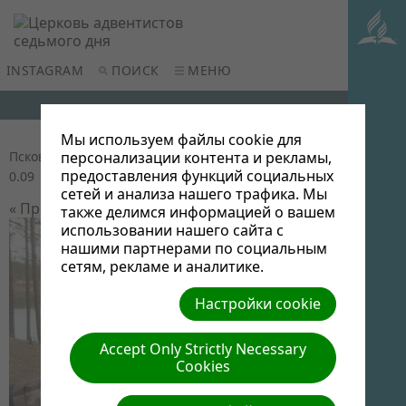
INSTAGRAM
ПОИСК
МЕНЮ
Мы используем файлы cookie для
Псков 2016
| Автор: Виктор Админ | Размер (МБ):
персонализации контента и рекламы,
предоставления функций социальных
0.09 |
Скачать
| Просмотров: 0
сетей и анализа нашего трафика. Мы
« Предыдущий
Следующий »
также делимся информацией о вашем
использовании нашего сайта с
нашими партнерами по социальным
сетям, рекламе и аналитике.
Настройки cookie
Accept Only Strictly Necessary
Cookies