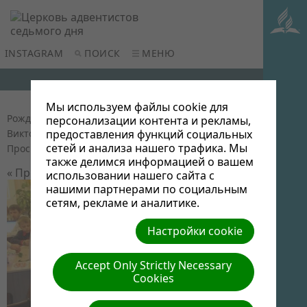
INSTAGRAM
ПОИСК
МЕНЮ
Мы используем файлы cookie для
Рождественское кафе для детей (2015)
| Автор:
персонализации контента и рекламы,
Виктор Админ | Размер (МБ): 0.1 |
Скачать
|
предоставления функций социальных
сетей и анализа нашего трафика. Мы
Просмотров: 0
также делимся информацией о вашем
« Предыдущий
Следующий »
использовании нашего сайта с
нашими партнерами по социальным
сетям, рекламе и аналитике.
Настройки cookie
Accept Only Strictly Necessary
Cookies