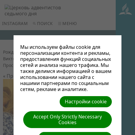
INSTAGRAM
ПОИСК
МЕНЮ
Мы используем файлы cookie для
Рождественское кафе для детей (2015)
| Автор:
персонализации контента и рекламы,
Виктор Админ | Размер (МБ): 0.09 |
Скачать
|
предоставления функций социальных
сетей и анализа нашего трафика. Мы
Просмотров: 0
также делимся информацией о вашем
« Предыдущий
Следующий »
использовании нашего сайта с
нашими партнерами по социальным
сетям, рекламе и аналитике.
Настройки cookie
Accept Only Strictly Necessary
Cookies