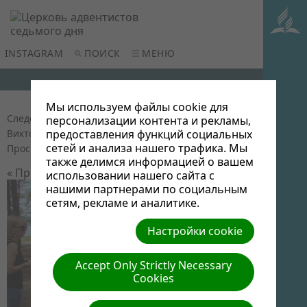
INSTAGRAM
ПОИСК
МЕНЮ
Мы используем файлы cookie для
Следопытский пикник на о.Суя (2015)
| Автор:
персонализации контента и рекламы,
Виктор Админ | Размер (МБ): 0.1 |
Скачать
|
предоставления функций социальных
сетей и анализа нашего трафика. Мы
Просмотров: 0
также делимся информацией о вашем
« Предыдущий
Следующий »
использовании нашего сайта с
нашими партнерами по социальным
сетям, рекламе и аналитике.
Настройки cookie
Accept Only Strictly Necessary
Cookies