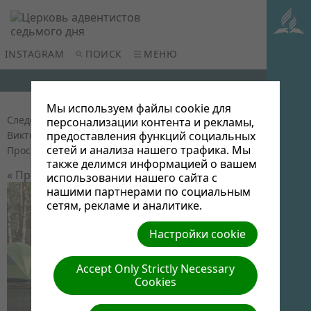
INSTAGRAM
ПОИСК
МЕНЮ
Мы используем файлы cookie для
Следопытский пикник на о.Суя (2015)
| Автор:
персонализации контента и рекламы,
Виктор Админ | Размер (МБ): 0.1 |
Скачать
|
предоставления функций социальных
сетей и анализа нашего трафика. Мы
Просмотров: 0
также делимся информацией о вашем
« Предыдущий
Следующий »
использовании нашего сайта с
нашими партнерами по социальным
сетям, рекламе и аналитике.
Настройки cookie
Accept Only Strictly Necessary
Cookies