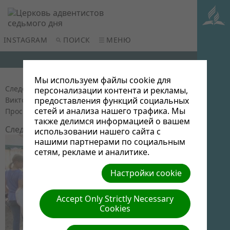
INSTAGRAM
ПОИСК
МЕНЮ
Мы используем файлы cookie для
Следопытский пикник на о.Суя (2015)
| Автор:
персонализации контента и рекламы,
Виктор Админ | Размер (МБ): 0.1 |
Скачать
|
предоставления функций социальных
сетей и анализа нашего трафика. Мы
Просмотров: 0
также делимся информацией о вашем
Следующий »
использовании нашего сайта с
нашими партнерами по социальным
сетям, рекламе и аналитике.
Настройки cookie
Accept Only Strictly Necessary
Cookies