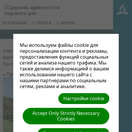
INSTAGRAM
ПОИСК
МЕНЮ
Мы используем файлы cookie для
персонализации контента и рекламы,
Благотворительная экскурсия в Минск
| Автор:
предоставления функций социальных
Виктор Админ | Размер (МБ): 0.1 |
Скачать
|
сетей и анализа нашего трафика. Мы
Просмотров: 0
также делимся информацией о вашем
« Предыдущий
Следующий »
использовании нашего сайта с
нашими партнерами по социальным
сетям, рекламе и аналитике.
Настройки cookie
Accept Only Strictly Necessary
Cookies