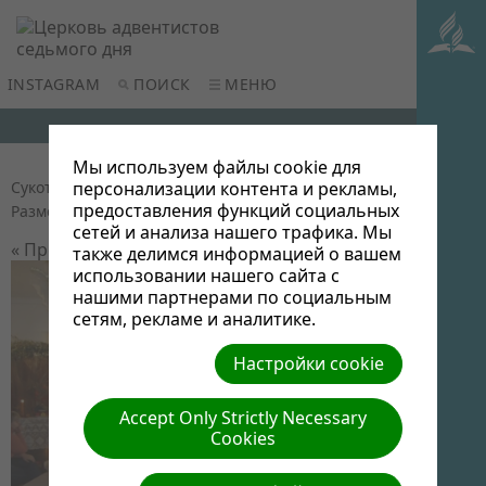
INSTAGRAM
ПОИСК
МЕНЮ
Мы используем файлы cookie для
Сукот в Новополоцке
| Автор: Виктор Админ |
персонализации контента и рекламы,
предоставления функций социальных
Размер (МБ): 0.09 |
Скачать
| Просмотров: 0
сетей и анализа нашего трафика. Мы
« Предыдущий
Следующий »
также делимся информацией о вашем
использовании нашего сайта с
нашими партнерами по социальным
сетям, рекламе и аналитике.
Настройки cookie
Accept Only Strictly Necessary
Cookies