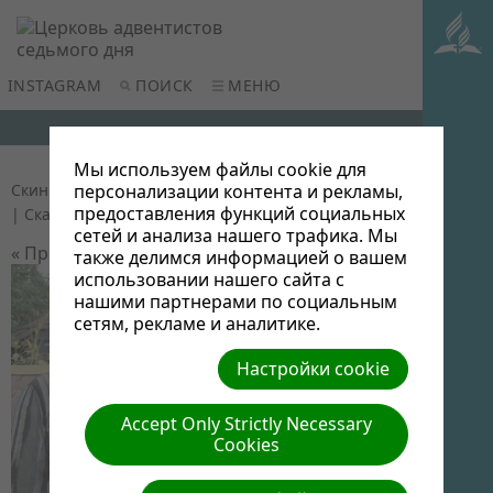
INSTAGRAM
ПОИСК
МЕНЮ
Мы используем файлы cookie для
Скиния
| Автор: Виктор Админ | Размер (МБ): 0.07
персонализации контента и рекламы,
предоставления функций социальных
|
Скачать
| Просмотров: 0
сетей и анализа нашего трафика. Мы
« Предыдущий
Следующий »
также делимся информацией о вашем
использовании нашего сайта с
нашими партнерами по социальным
сетям, рекламе и аналитике.
Настройки cookie
Accept Only Strictly Necessary
Cookies