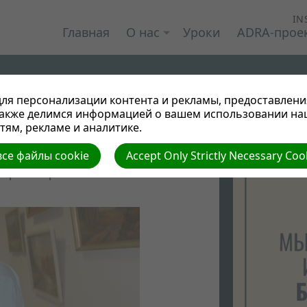
IN
Главная
О нас
Уроки
ADRA-прое
ля персонализации контента и рекламы, предоставлени
также делимся информацией о вашем использовании на
ям, рекламе и аналитике.
се файлы cookie
Accept Only Strictly Necessary Coo
есел" (Полоцк)
| Автор: Виктор Админ
 Просмотров: 0