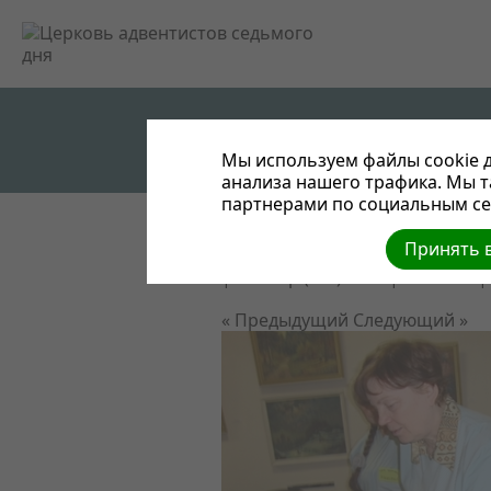
Мы используем файлы cookie д
анализа нашего трафика. Мы 
партнерами по социальным сет
Принять в
Выставка здоровья "Центр рем
| Размер (МБ): 0.17 |
Скачать
|
« Предыдущий
Следующий »