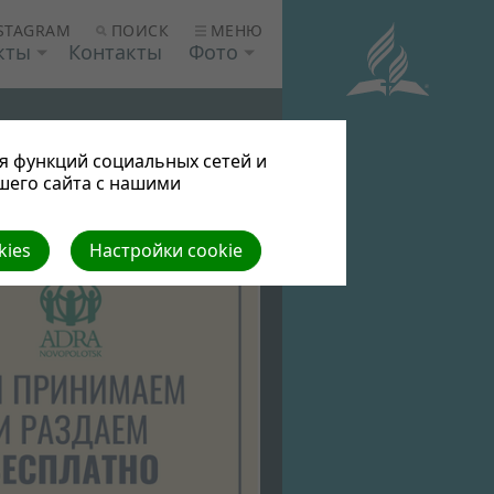
ПОИСК
МЕНЮ
STAGRAM
кты
Контакты
Фото
я функций социальных сетей и
шего сайта с нашими
kies
Настройки cookie