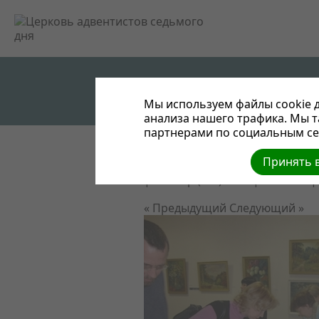
Мы используем файлы cookie д
анализа нашего трафика. Мы 
партнерами по социальным сет
Принять в
Выставка здоровья "Центр рем
| Размер (МБ): 0.15 |
Скачать
|
« Предыдущий
Следующий »