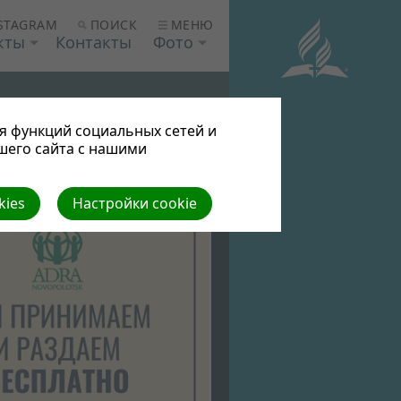
ПОИСК
МЕНЮ
STAGRAM
кты
Контакты
Фото
я функций социальных сетей и
шего сайта с нашими
kies
Настройки cookie