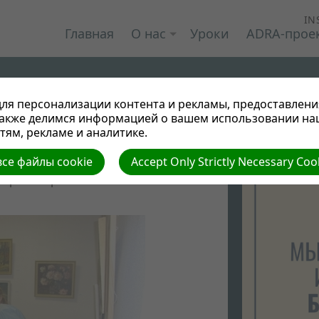
IN
Главная
О нас
Уроки
ADRA-прое
ля персонализации контента и рекламы, предоставлени
также делимся информацией о вашем использовании на
ям, рекламе и аналитике.
се файлы cookie
Accept Only Strictly Necessary Coo
есел" (Полоцк)
| Автор: Виктор Админ
 Просмотров: 0