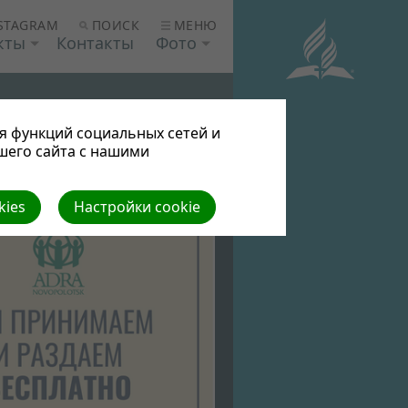
ПОИСК
МЕНЮ
STAGRAM
кты
Контакты
Фото
я функций социальных сетей и
шего сайта с нашими
kies
Настройки cookie