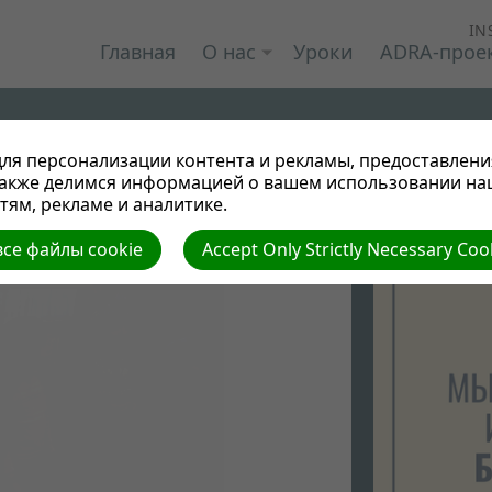
IN
Главная
О нас
Уроки
ADRA-прое
ля персонализации контента и рекламы, предоставлени
также делимся информацией о вашем использовании на
ям, рекламе и аналитике.
мм 2017
се файлы cookie
Accept Only Strictly Necessary Coo